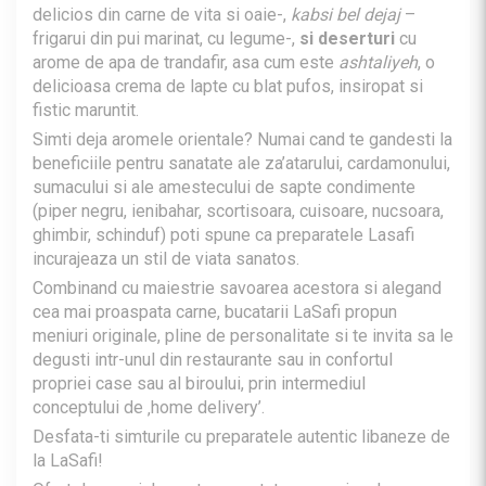
delicios din carne de vita si oaie-,
kabsi bel dejaj
–
frigarui din pui marinat, cu legume-,
si deserturi
cu
arome de apa de trandafir, asa cum este
ashtaliyeh
, o
delicioasa crema de lapte cu blat pufos, insiropat si
fistic maruntit.
Simti deja aromele orientale? Numai cand te gandesti la
beneficiile pentru sanatate ale za’atarului, cardamonului,
sumacului si ale amestecului de sapte condimente
(piper negru, ienibahar, scortisoara, cuisoare, nucsoara,
ghimbir, schinduf) poti spune ca preparatele Lasafi
incurajeaza un stil de viata sanatos.
Combinand cu maiestrie savoarea acestora si alegand
cea mai proaspata carne, bucatarii LaSafi propun
meniuri originale, pline de personalitate si te invita sa le
degusti intr-unul din restaurante sau in confortul
propriei case sau al biroului, prin intermediul
conceptului de ‚home delivery’.
Desfata-ti simturile cu preparatele autentic libaneze de
la LaSafi!