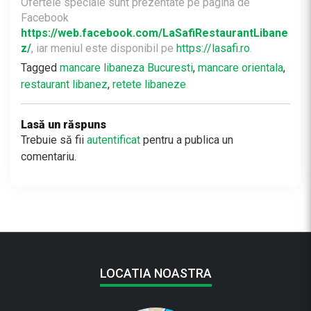
Ofertele speciale sunt prezentate pe pagina de
Facebook
https://web.facebook.com/LaSafiRestaurantLibane
z/
, iar meniul este disponibil pe
https://lasafi.ro
.
Tagged
mancare libaneza Bucuresti
,
mancare orientala
,
restaurant libanez
,
retete libaneze
Lasă un răspuns
Trebuie să fii
autentificat
pentru a publica un
comentariu.
LOCATIA NOASTRA