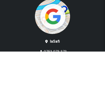
laSafi
0753 073 373
Punct de lucru
Șoseaua București-Ploiești
LINK-URI UTILE