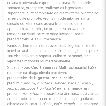
devina o adevarata experienta culinara. Preparatele
sanatoase, proaspete, realizate cu ingrediente
superioare, sunt completate de creativitatea bucatarilor
si serviciile prompte. Aroma mirodeniilor se simte
dincolo de vitrina care aduna la un loc cele mai
spectaculoase retete, iar pregatirea shawarmei
urmeaza un ritual, pe care orice iubitor al acestui
preparat trebuie sa-l urmareasca.
Faimosul hommos sau specialitatile la gratar, marinate
in ierburi arabe si condimente afrodisiace, fac din pranz
sau cina adevarate ospaturi culinare, pastrand, insa,
lejeritatea mancarurilor mediteraneene.
Situat in
Food Court Baneasa Mall
, restaurantul LaSafi
reuseste sa atraga clientii prin diversitatea
preparatelor, de la
gustari reci si calde
,
precum
hommos, moutabal, labneh, baba ghannouj,
kibbeh, sambousik ori falafel
,
pana la mancaruri
,
precum
rass asfour
– specialitate din muschi de vita cu
sos de rodii, ceapa, condimentele casei, pregatita cu
dibacie de bucatarii LaSafi-,
kafta sonieh
– un amestec