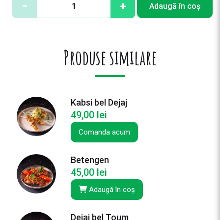
−
+
Adaugă în coș
a
n
t
i
Produse similare
t
a
t
e
Kabsi bel Dejaj
L
49,00
lei
a
h
Comanda acum
m
e
Betengen
S
45,00
lei
h
a
Adaugă în coș
r
h
Dejaj bel Toum