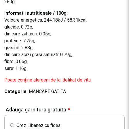
280g
Informatii nutritionale / 100g:
Valoare energetica: 244.18kJ / 58.31kcal,
glucide: 0.72g,
din care zaharuri: 0.05g,
proteine: 7.25g,
grasimi: 2.88g,
din care acizi grasi saturati: 0.79g,
fibre: 0.06g,
sare: 1.16g.
Poate conține alergeni de la: delikat de vita.
Categorie:
MANCARE GATITA
Adauga garnitura gratuita
*
Orez Libanez cu fidea